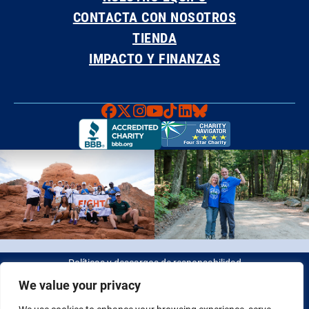
CONTACTA CON NOSOTROS
TIENDA
IMPACTO Y FINANZAS
Faceboook
X
Instagram
YouTube
TikTok
LinkedIn
Bluesky
Políticas y descargos de responsabilidad
We value your privacy
© 2026 Fight Colorectal Cancer. Todos los derechos reservados.