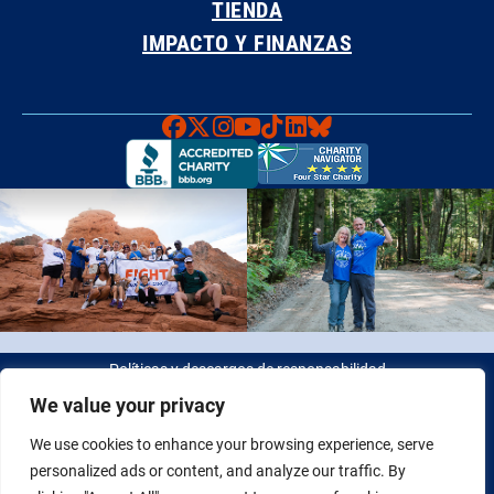
TIENDA
IMPACTO Y FINANZAS
Faceboook
X
Instagram
YouTube
TikTok
LinkedIn
Bluesky
Políticas y descargos de responsabilidad
We value your privacy
© 2026 Fight Colorectal Cancer. Todos los derechos reservados.
We use cookies to enhance your browsing experience, serve
Identificación fiscal: 20-2622550
personalized ads or content, and analyze our traffic. By