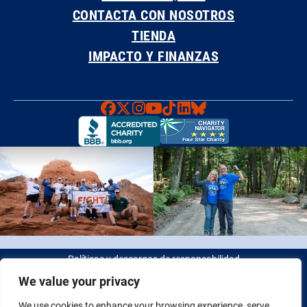
CONTACTA CON NOSOTROS
TIENDA
IMPACTO Y FINANZAS
Faceboook
X
Instagram
YouTube
TikTok
LinkedIn
Bluesky
Políticas y descargos de responsabilidad
We value your privacy
© 2026 Fight Colorectal Cancer. Todos los derechos reservados.
We use cookies to enhance your browsing experience, serve
Identificación fiscal: 20-2622550