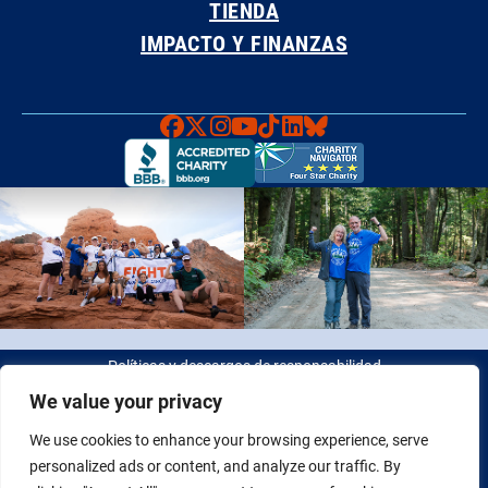
TIENDA
IMPACTO Y FINANZAS
Faceboook
X
Instagram
YouTube
TikTok
LinkedIn
Bluesky
Políticas y descargos de responsabilidad
We value your privacy
© 2026 Fight Colorectal Cancer. Todos los derechos reservados.
We use cookies to enhance your browsing experience, serve
Identificación fiscal: 20-2622550
personalized ads or content, and analyze our traffic. By