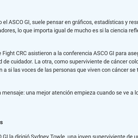
el ASCO GI, suele pensar en gráficos, estadísticas y re
dores, lo que importa igual de mucho es si la ciencia refl
e Fight CRC asistieron a la conferencia ASCO GI para ase
d de cuidador. La otra, como superviviente de cáncer colo
a si las voces de las personas que viven con cáncer se t
 un mensaje: una mejor atención empieza cuando se ve a l
os
I la dirigió Sydney Towle, una joven superviviente de u