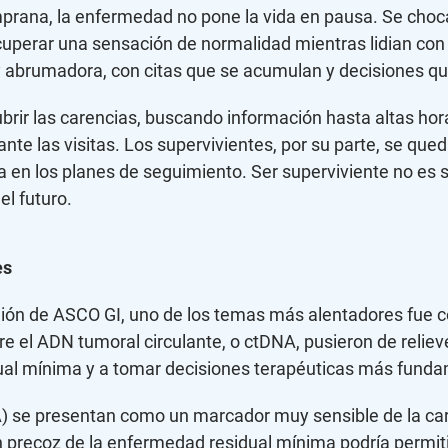
mprana, la enfermedad no pone la vida en pausa. Se choc
cuperar una sensación de normalidad mientras lidian con 
 abrumadora, con citas que se acumulan y decisiones q
rir las carencias, buscando información hasta altas hor
te las visitas. Los supervivientes, por su parte, se queda
 en los planes de seguimiento. Ser superviviente no es sol
el futuro.
es
eunión de ASCO GI, uno de los temas más alentadores fue 
e el ADN tumoral circulante, o ctDNA, pusieron de relie
ual mínima y a tomar decisiones terapéuticas más fund
 se presentan como un marcador muy sensible de la carg
ón precoz de la enfermedad residual mínima podría permit