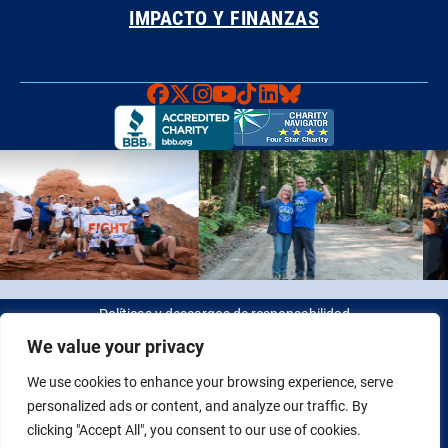
IMPACTO Y FINANZAS
Faceboook
X
Instagram
YouTube
TikTok
LinkedIn
Bluesky
Políticas y descargos de responsabilidad
We value your privacy
© 2026 Fight Colorectal Cancer. Todos los derechos reservados.
We use cookies to enhance your browsing experience, serve
Identificación fiscal: 20-2622550
personalized ads or content, and analyze our traffic. By
clicking "Accept All", you consent to our use of cookies.