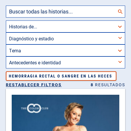
Historias de...
Diagnóstico y estadio
Tema
PREVIVIENTE
Antecedentes e identidad
N/A O DESCONOCIDO
HEMORRAGIA RECTAL O SANGRE EN LAS HECES
RECTAL
RESTABLECER FILTROS
14 Y MENORES
8
RESULTADOS
COLON
15 - 39
40 - 45
FASE II
46 - 75
N/A O DESCONOCIDO