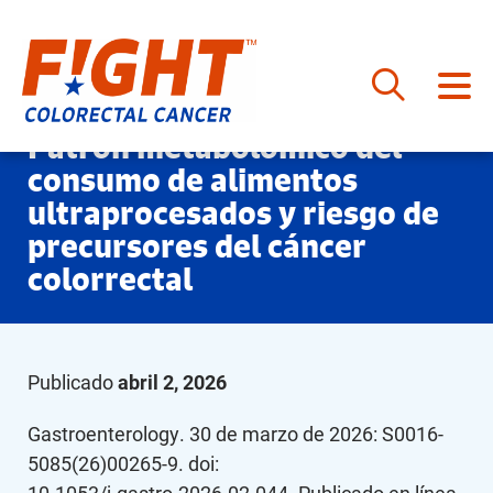
Saltar
Patrón metabolómico del
al
consumo de alimentos
contenido
ultraprocesados y riesgo de
precursores del cáncer
colorrectal
Publicado
abril 2, 2026
Gastroenterology. 30 de marzo de 2026: S0016-
5085(26)00265-9. doi: