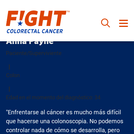
Saltar
Anna Payne
al
contenido
Paciente/Superviviente
Colon
Edad en el momento del diagnóstico: 34
"Enfrentarse al cáncer es mucho más difícil
que hacerse una colonoscopia. No podemos
controlar nada de cómo se desarrolla, pero