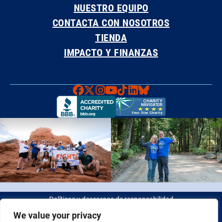
NUESTRO EQUIPO
CONTACTA CON NOSOTROS
TIENDA
IMPACTO Y FINANZAS
Faceboook
X
Instagram
YouTube
TikTok
LinkedIn
Bluesky
Políticas y descargos de responsabilidad
We value your privacy
© 2026 Fight Colorectal Cancer. Todos los derechos reservados.