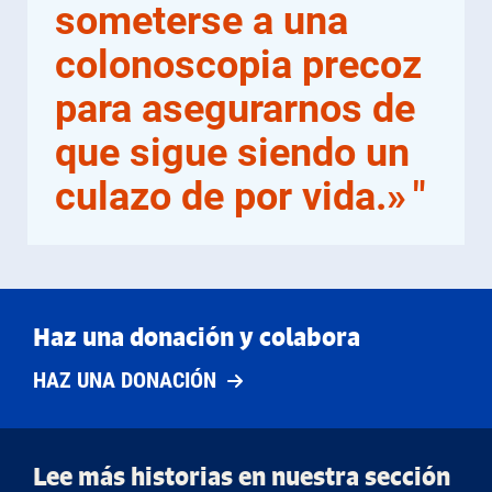
someterse a una
colonoscopia precoz
para asegurarnos de
que sigue siendo un
culazo de por vida.»
"
Haz una donación y colabora
HAZ UNA DONACIÓN
Lee más historias en nuestra sección