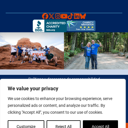
Faceboook
X
Instagram
YouTube
TikTok
LinkedIn
Bluesky
Políticas y descargos de responsabilidad
We value your privacy
© 2026 Fight Colorectal Cancer. Todos los derechos reservados.
We use cookies to enhance your browsing experience, serve
Identificación fiscal: 20-2622550
personalized ads or content, and analyze our traffic. By
clicking "Accept All", you consent to our use of cookies.
Customize
Reject All
Accept All