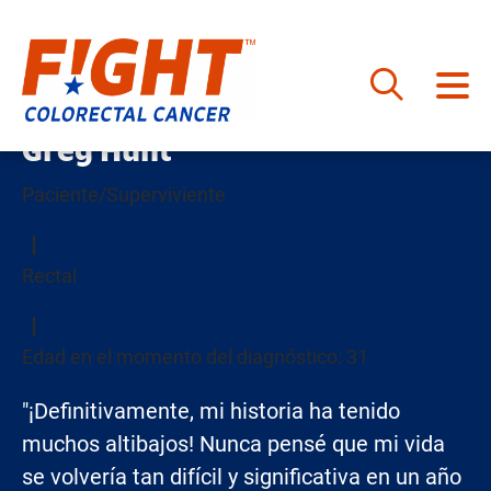
Saltar
Greg Hunt
al
contenido
Paciente/Superviviente
Rectal
Edad en el momento del diagnóstico: 31
"¡Definitivamente, mi historia ha tenido
muchos altibajos! Nunca pensé que mi vida
se volvería tan difícil y significativa en un año