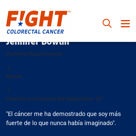
Saltar
Jennifer Bowlin
al
contenido
Paciente/Superviviente
Rectal
Edad en el momento del diagnóstico: 44
"El cáncer me ha demostrado que soy más
fuerte de lo que nunca había imaginado".