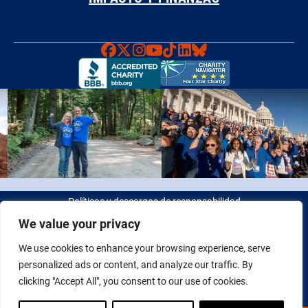
Faceboook
X
Instagram
YouTube
TikTok
LinkedIn
Bluesky
Políticas y descargos de responsabilidad
We value your privacy
© 2026 Fight Colorectal Cancer. Todos los derechos reservados.
We use cookies to enhance your browsing experience, serve
Identificación fiscal: 20-2622550
personalized ads or content, and analyze our traffic. By
clicking "Accept All", you consent to our use of cookies.