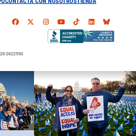
PO
CONTACTA CON NOSOTROS
TIENDA
Faceboook
X
Instagram
YouTube
TikTok
LinkedIn
Bluesky
l: 20-2622550