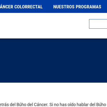
CÁNCER COLORRECTAL
NUESTROS PROGRAMAS
r
trás del Búho del Cáncer. Si no has oído hablar del Búho