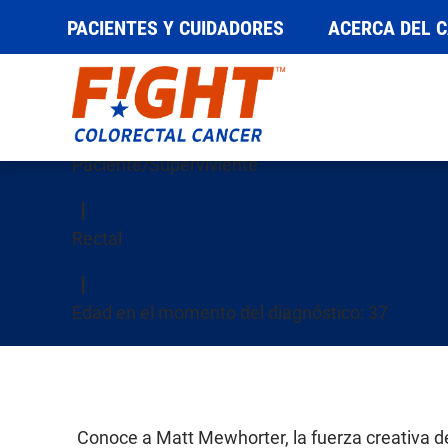
PACIENTES Y CUIDADORES
ACERCA DEL 
Matt Mewhorte
Saltar
al
contenido
Paciente/Superviviente
Rectal
Edad en el momento del diagnóstico: 37
Conoce a Matt Mewhorter, la fuerza creativa de