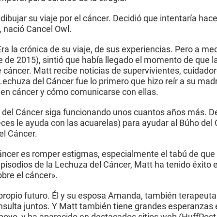
bujar su viaje por el cáncer. Decidió que intentaría hacerl
, nació Cancel Owl.
 Era la crónica de su viaje, de sus experiencias. Pero a m
 de 2015), sintió que había llegado el momento de que 
e cáncer. Matt recibe noticias de supervivientes, cuidado
a Lechuza del Cáncer fue lo primero que hizo reír a su ma
en cáncer y cómo comunicarse con ellas.
o del Cáncer siga funcionando unos cuantos años más. De 
 veces le ayuda con las acuarelas) para ayudar al Búho de
el Cáncer.
Cáncer es romper estigmas, especialmente el tabú de que
pisodios de la Lechuza del Cáncer, Matt ha tenido éxito 
bre el cáncer».
ropio futuro. Él y su esposa Amanda, también terapeuta q
nsulta juntos. Y Matt también tiene grandes esperanzas e
poyo, y ha aparecido en destacados sitios web (HuffPost, 