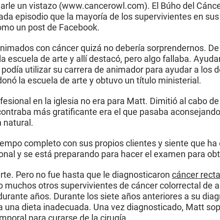
harle un vistazo (www.cancerowl.com). El Búho del Cánc
cada episodio que la mayoría de los supervivientes en su
como un post de Facebook.
 animados con cáncer quizá no debería sorprendernos. De
 la escuela de arte y allí destacó, pero algo fallaba. Ayu
podía utilizar su carrera de animador para ayudar a los d
ó la escuela de arte y obtuvo un título ministerial.
fesional en la iglesia no era para Matt. Dimitió al cabo
ontraba más gratificante era el que pasaba aconsejando a
 natural.
iempo completo con sus propios clientes y siente que h
nal y se está preparando para hacer el examen para obte
arte. Pero no fue hasta que le diagnosticaron
cáncer recta
muchos otros supervivientes de cáncer colorrectal de 
urante años. Durante los siete años anteriores a su di
 y a una dieta inadecuada. Una vez diagnosticado, Matt s
mporal para curarse de la cirugía.