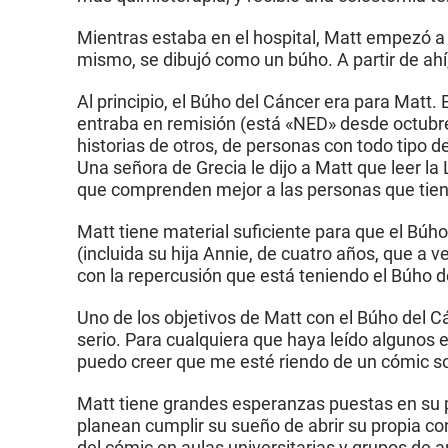
Mientras estaba en el hospital, Matt empezó a di
mismo, se dibujó como un búho. A partir de ahí
Al principio, el Búho del Cáncer era para Matt.
entraba en remisión (está «NED» desde octubre
historias de otros, de personas con todo tipo d
Una señora de Grecia le dijo a Matt que leer l
que comprenden mejor a las personas que tien
Matt tiene material suficiente para que el Búh
(incluida su hija Annie, de cuatro años, que a
con la repercusión que está teniendo el Búho d
Uno de los objetivos de Matt con el Búho del 
serio. Para cualquiera que haya leído algunos e
puedo creer que me esté riendo de un cómic so
Matt tiene grandes esperanzas puestas en su p
planean cumplir su sueño de abrir su propia co
del cómic en aulas universitarias y grupos de a