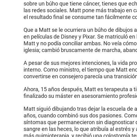
sobre un búho que tiene cáncer, tienes que ec
las redes sociales. Matt pone más trabajo en 
el resultado final se consume tan fácilmente 
Que a Matt se le ocurriera un búho de dibujos
en películas de Disney y Pixar. Se matriculó en
Matt y no podía conciliar ambas. No veía cómo 
iglesia; cambió bruscamente de marcha, abandon
A pesar de sus mejores intenciones, la vida pro
interno. Como ministro, el tiempo que Matt enc
convertirse en consejero parecía una transición
Ahora, 15 años después, Matt es terapeuta a t
finalizado su máster en asesoramiento profesio
Matt siguió dibujando tras dejar la escuela de 
años, cuando combinó sus dos pasiones. Como 
síntomas que permanecieron sin diagnosticar d
sangre en las heces, lo que atribuía al estrés
más quimioterapia, y recibió una colostomía te