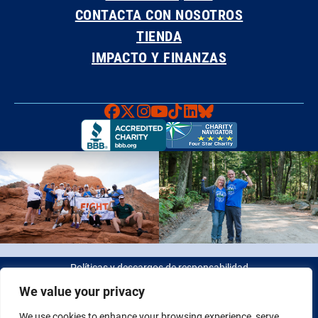
CONTACTA CON NOSOTROS
TIENDA
IMPACTO Y FINANZAS
Faceboook
X
Instagram
YouTube
TikTok
LinkedIn
Bluesky
Políticas y descargos de responsabilidad
We value your privacy
© 2026 Fight Colorectal Cancer. Todos los derechos reservados.
We use cookies to enhance your browsing experience, serve
Identificación fiscal: 20-2622550