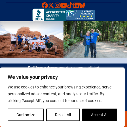
Faceboook
X
Instagram
YouTube
TikTok
LinkedIn
Bluesky
Políticas y descargos de responsabilidad
We value your privacy
© 2026 Fight Colorectal Cancer. Todos los derechos reservados.
We use cookies to enhance your browsing experience, serve
Identificación fiscal: 20-2622550
personalized ads or content, and analyze our traffic. By
clicking "Accept All", you consent to our use of cookies.
Customize
Reject All
Accept All
DONA AHORA