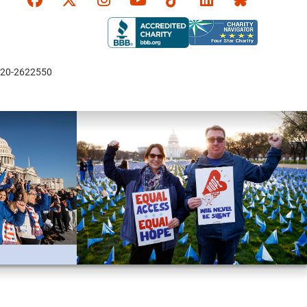
Faceboook
X
Instagram
YouTube
TikTok
LinkedIn
Bluesky
l: 20-2622550