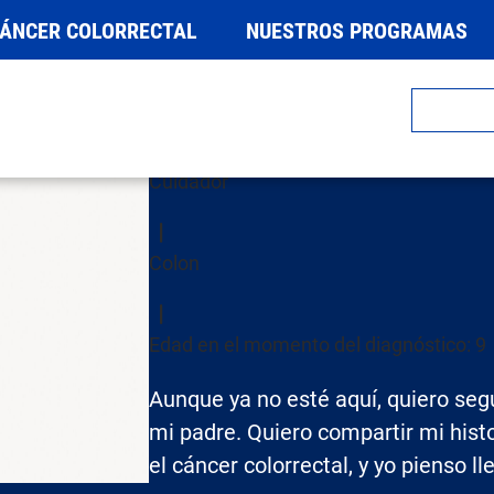
CÁNCER COLORRECTAL
NUESTROS PROGRAMAS
Sarah MacLe
Cuidador
Colon
Edad en el momento del diagnóstico: 9
Aunque ya no esté aquí, quiero seg
mi padre. Quiero compartir mi histo
el cáncer colorrectal, y yo pienso ll