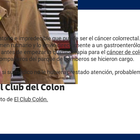
torio e impredecible que puede ser el cáncer colorrecta
en rutinario y lo envió directamente a un gastroenteról
a antes de empezar la quimioterapia para el
cáncer de col
compañeros del parque de bomberos se hicieron cargo.
 si su médico no le hubiera prestado atención, probablem
l Club del Colon
cto de
El Club Colón.