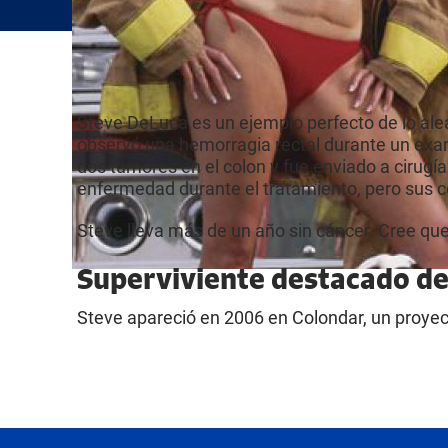
Steve DeLuca es un ejemplo perfecto de lo alea
observó una hemorragia rectal durante un exam
dos tumores en el colon y fue enviado a cirugí
enfermedad durante el tratamiento, pero sus 
Steve lleva más de un año sin cáncer. Cree que
Superviviente destacado de
Steve apareció en 2006 en Colondar, un proye