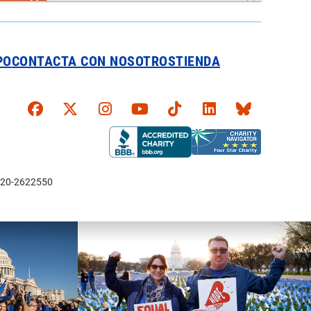
PO
CONTACTA CON NOSOTROS
TIENDA
Faceboook
X
Instagram
YouTube
TikTok
LinkedIn
Bluesky
l: 20-2622550