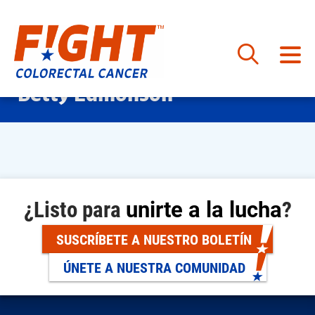
Saltar
Betty Edmonson
al
contenido
¿Listo para
unirte a la lucha
?
SUSCRÍBETE A NUESTRO BOLETÍN
ÚNETE A NUESTRA COMUNIDAD