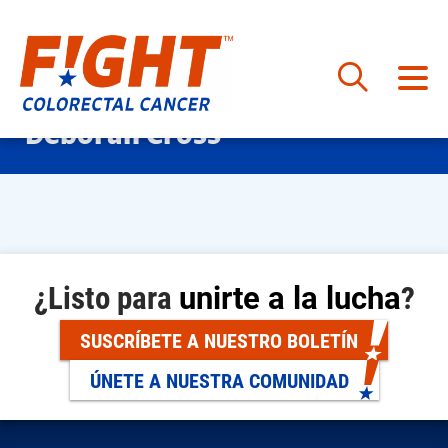
Saltar
Deborah Cross
al
contenido
¿Listo para
unirte a la lucha
?
SUSCRÍBETE A NUESTRO BOLETÍN
ÚNETE A NUESTRA COMUNIDAD