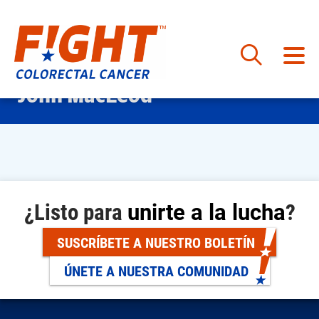
Saltar
John MacLeod
al
contenido
¿Listo para
unirte a la lucha
?
SUSCRÍBETE A NUESTRO BOLETÍN
ÚNETE A NUESTRA COMUNIDAD