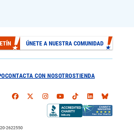
ETÍN
ÚNETE A NUESTRA COMUNIDAD
PO
CONTACTA CON NOSOTROS
TIENDA
Faceboook
X
Instagram
YouTube
TikTok
LinkedIn
Bluesky
l: 20-2622550