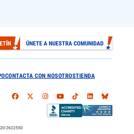
ETÍN
ÚNETE A NUESTRA COMUNIDAD
PO
CONTACTA CON NOSOTROS
TIENDA
Faceboook
X
Instagram
YouTube
TikTok
LinkedIn
Bluesky
l: 20-2622550