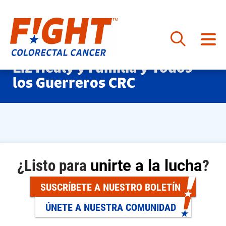
Saltar
Liz Healy y Familia y Todos
al
los Guerreros CRC
contenido
¿Listo para
unirte a la lucha
?
SUSCRÍBETE A NUESTRO BOLETÍN
ÚNETE A NUESTRA COMUNIDAD