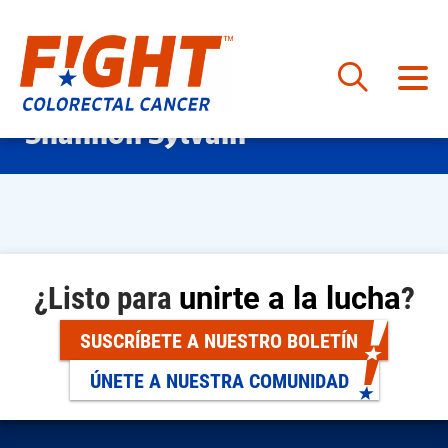
Saltar
Shannon Sylvain
al
contenido
¿Listo para
unirte a la lucha
?
SUSCRÍBETE A NUESTRO BOLETÍN
ÚNETE A NUESTRA COMUNIDAD