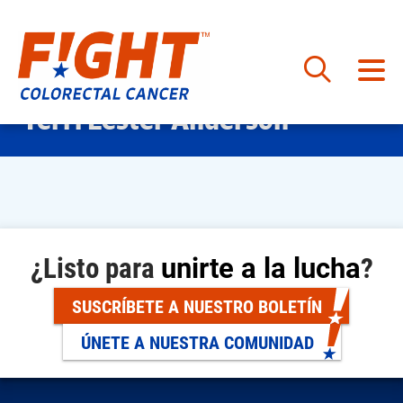
Saltar
Terri Lester Anderson
al
contenido
¿Listo para
unirte a la lucha
?
SUSCRÍBETE A NUESTRO BOLETÍN
ÚNETE A NUESTRA COMUNIDAD