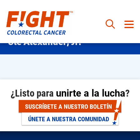
Saltar
Ule Alexander, Jr.
al
contenido
¿Listo para
unirte a la lucha
?
SUSCRÍBETE A NUESTRO BOLETÍN
ÚNETE A NUESTRA COMUNIDAD