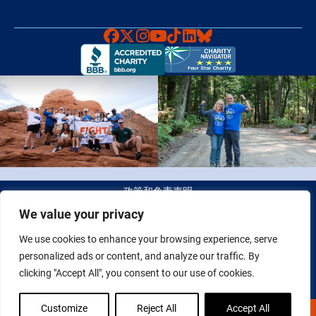
Faceboook
X
Instagram
YouTube
TikTok
LinkedIn
Bluesky
政策和免责声明
We value your privacy
© 2026 Fight Colorectal Cancer 版权所有。 税务识别号（Tax
We use cookies to enhance your browsing experience, serve
ID）：20-2622550
personalized ads or content, and analyze our traffic. By
clicking "Accept All", you consent to our use of cookies.
Customize
Reject All
Accept All