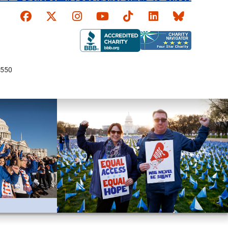
Faceboook
X
Instagram
YouTube
TikTok
LinkedIn
Bluesky
550