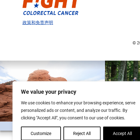
政策和免责声明
© 
We value your privacy
We use cookies to enhance your browsing experience, serve
personalized ads or content, and analyze our traffic. By
clicking "Accept All", you consent to our use of cookies.
Customize
Reject All
Accept All