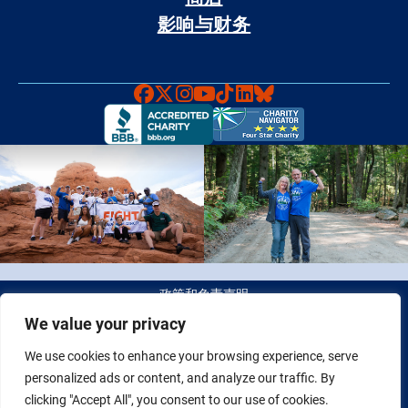
影响与财务
Faceboook
X
Instagram
YouTube
TikTok
LinkedIn
Bluesky
政策和免责声明
We value your privacy
© 2026 Fight Colorectal Cancer 版权所有。 税务识别号（Tax
We use cookies to enhance your browsing experience, serve
ID）：20-2622550
personalized ads or content, and analyze our traffic. By
clicking "Accept All", you consent to our use of cookies.