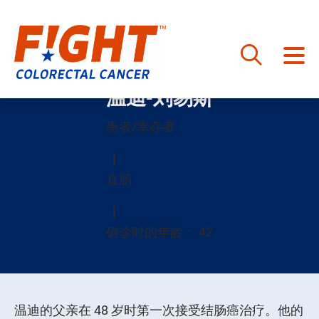
跳
温迪-刘易斯
至
内
患者/幸存者
容
直肠
确诊时的年龄： 42
温迪的父亲在 48 岁时第一次接受结肠癌治疗。他的