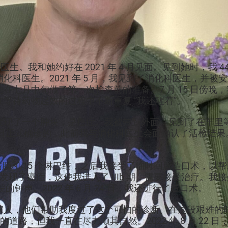
主治医生。我和她约好在 2021 年 4 月见面。见到她时，
生。2021 年 5 月，我见到了消化科医生，并被安排在 
在七月中旬做了第一次检查前的准备。7 月 15 日傍晚
等待药物起效的过程中不断重复 ”我还醒着”。
发现了一个肿块，是癌症。我被带到外面，见到了在车里
月 20 日正式确诊的，此前我与消化科医生会面确认了活
的结肠和 15 个淋巴结，之后我接受了临时回肠造口术，以
个发现了癌症，这使我进入了 IIIb 期，需要接受治疗。我接
出院的钟声。2022 年 6 月 24 日，我还进行了造口术。
家人，他们帮助我度过了这个可怕的诊断。在这段艰难的
的道路，但我一直在尽力顺其自然。2022 年 8 月 22