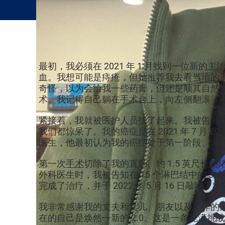
最初，我必须在 2021 年 1 月找到一位新的
血。我想可能是痔疮，但她推荐我去看当地的消化科医
奇怪，以为会给我一些药膏，但还是顺其自然地
术。我记得自己躺在手术台上，向左侧翻滚，在
紧接着，我就被医护人员扶了起来。我被告知
我们都惊呆了。我的癌症是在 2021 年 7 
医生，他最初认为我的癌症处于第一阶段。
第一次
手术
切除了我的直肠、约 1.5 英尺长
外科医生时，我被告知在 15 个淋巴结中的 3 
完成了治疗，并于 2022 年 5 月 16 日敲响了
我非常感谢我的丈夫和女儿、朋友以及工作的
在的自己是焕然一新的 2.0。这是一条充满挑战