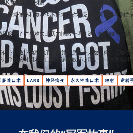
段漫长而艰辛的旅程。
常便秘和腹泻也不正常。你不应该在厕所里看到血迹。我曾靠吃
助我度过了许多难关。我的情绪一塌糊涂，但不知怎么的
。
历化疗和放疗的副作用，但并不是每个人都一样。我相信
好几个月的时间才对自己的诊断敞开心扉，但一旦我敞开
回肠造口术
LARS
神经病变
永久性造口术
辐射
逆转