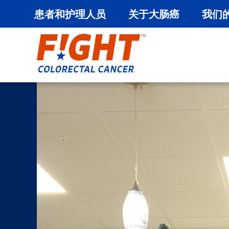
患者和护理人员
关于大肠癌
我们
跳
至
内
容