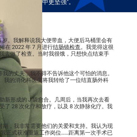
中更坚强"。
我 44 岁。我解释说我大便带血，大便后马桶里会有
2022 年 7 月进行
结肠镜检查
。我觉得这很
，我去做了检查。当时我很饿，只想快点结束手
等我的丈夫，我不得不告诉他这个可怕的消息。
检结果。我的消化科医生将我转给了一位结直肠外科
帮助新形成的 J 袋愈合。几周后，当我再次去看
受了 28 次化疗和放疗，以及 8 次静脉化疗。我
时期，我非常需要他们的关爱和支持。我认为现
 日，我正式获准重返工作岗位……距离第一次手术已