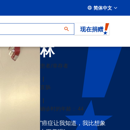
简体中文
珍妮弗-鲍
现在捐赠
林
患者/幸存者
直肠
确诊时的年龄： 44
"癌症让我知道，我比想象