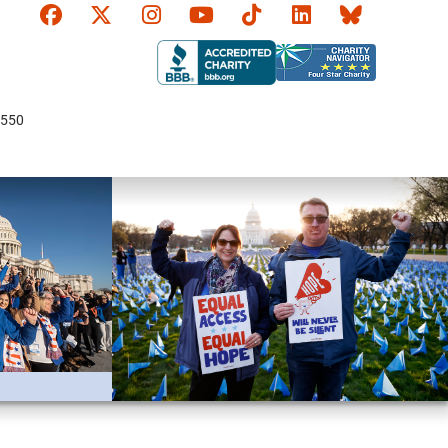
Faceboook
X
Instagram
YouTube
TikTok
LinkedIn
Bluesky
550