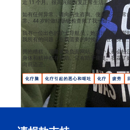
近 11 个月。很高兴能恢复正常生活。这是一
如有任何异常，请向医生咨询。便血是不正常的。经
常。44 岁时做结肠镜检查救了我一命。
我有一位出色的护士导航员，她在治疗期间帮
我所有的问题，在我需要的时候总是在我身边
拥抱糟糕，尽量避免负面网站。每个人都会经
身体和精神都有帮助。它有助于康复。我花了
向前迈进。
化疗脑
化疗引起的恶心和呕吐
化疗
疲劳