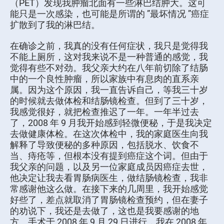
（PET）发现我肿瘤北面有一些淋巴结肿大。这可
能只是一次感染，也可能是所谓的 ”最坏情况 ”癌症
扩散到了我的淋巴结。
在确诊之前，我真的没有任何症状，我只是觉得我
不能上厕所，这对我来说不是一种普通的感觉，我
觉得有些不对劲。我父亲大约在八年前切除了结肠
中的一个良性肿瘤，所以家族中有息肉的直系亲
属。因为这个原因，我一直告诉自己，等我三十岁
的时候就去做体检和结肠镜检查。但到了三十岁，
我感觉很好，就把检查推迟了一年。一年半过去
了，2008 年 9 月我开始感到轻微便秘，于是我决定
去做健康体检。在这次体检中，我的家庭医生向我
解释了导致便秘的多种原因，包括脱水、饮食不
当、痔疮等，但根本没有提到癌症这个词。但由于
我父亲的问题，以及另一位家庭成员因癌症去世，
他决定让我去看胃肠病医生，做结肠镜检查，我非
常感谢他这么做。在接下来的几周里，我开始感觉
好些了，差点就取消了胃肠镜检查预约，但在妻子
的劝说下，我还是去做了，这也是我要感谢的地
方。手术于 2008 年 9 月 29 日进行，我在 2008 年