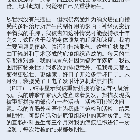
管。此时此刻，我觉得自己又重获新生。
尽管我没有患癌症，但我仍然受到为消灭癌症而接
受的多种治疗所产生的副作用的影响；神经病变折
磨着我的手脚，我被告知这种情况可能会持续十年
之久，这取决于我的身体康复的程度和速度。我的
主要问题是便秘、腹泻和持续胀气。这些症状都是
由于辐射和手术形成的疤痕组织造成的。每天的生
活都很艰难，我的尾骨总是因为辐射而疼痛，我试
图用药物来控制我多次的排便意外。但我每天都在
变得更强壮、更健康，好日子开始多于坏日子。六
月份，我接受了正电子发射计算机断层扫描
（PET），结果显示我被重新拼接的部位有可疑活
动。我的肿瘤学家认为这意味着复发。扫描发现我
被重新拼接的部位有一些活动。活检可以解决问
题。我的直肠外科医生为我做了镜检和活检，结果
呈阴性。可疑的活动是疤痕组织中的某种炎症。我
的直肠外科医生每三个月对我的疤痕组织进行一次
监测，每次活检的结果都是阴性。