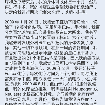
疗和放疗结束后，我的身体可以休息一个月，然后
再进行手术。我的肿瘤医生希望我继续积极治疗，
决定给我进行两次 Folfox 化疗，以缩小肿瘤。
2009 年 1 月 20 日，我接受了直肠下段切除术，切
除了 19 英寸的结肠、直肠和淋巴结。手术时，我百
分之百地以为自己会带着结肠造口术醒来。我甚至
在要放置结肠造口的位置做了标记。六个小时后，
我醒来时发现外科医生已经把我的身体恢复了原
样，其他一切都很顺利。在那一周的恢复期间，我
被告知病理结果显示肿瘤中残留的癌细胞非常少，
而且取出的 21 个淋巴结均呈阴性，因此我的癌症从
III 期降到了 II 期。我感觉自己可以控制局面了，并
对战胜病魔充满信心。2009 年 2 月，我开始接受
Folfox 化疗，每次化疗时间为四个小时，同时我还
需要在家中使用输液泵进行一天半的输液，化疗本
应持续到 2009 年 8 月，但由于几次白细胞计数偏
低，我的化疗被迫推迟，我需要注射 Neupogen 或
Neulasta 来提高细胞计数。这导致我的化疗疗程一
直持续到九月。九月份，我被告知我没有癌症了，
癌胚抗原水平为零，而且我有机会移除我的医用导