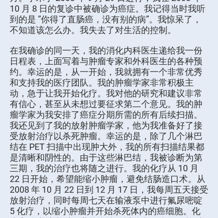
10 月 8 日的复诊中被确诊为癌症。我记得当时我听
到的是 ”你得了直肠癌，没有别的病”。我惊呆了，
不知道该怎么办。我失去了对生活的控制。
在我确诊的同一天，我的消化内科医生递给我一份
日程表，上面写着与肿瘤专家和外科医生的各种预
约。幸运的是，从一开始，我就拥有一个非常优秀
和支持我的医疗团队。我的肿瘤学家非常积极主
动，急于让我开始化疗。我对他的研究和建议非常
有信心，甚至从未想过要征求第二个意见。我的肿
瘤学家为我安排了癌症分期所需的所有后续扫描。
我还见到了我的放射肿瘤学家，他为我准备好了接
受放射治疗以杀死肿瘤。幸运的是，除了几个淋巴
结在 PET 扫描中出现肿大外，我的所有扫描结果都
是清晰和阴性的。由于这些淋巴结，我被诊断为第
三期，我的治疗也将随之进行。我的化疗从 10 月
22 日开始，希望能缩小肿瘤，避免结肠造口术。从
2008 年 10 月 22 日到 12 月 17 日，我每周五天接受
放射治疗，同时每周七天在输液泵中进行氟尿嘧啶
5 化疗，以缩小肿瘤并开始杀死体内的癌细胞。化