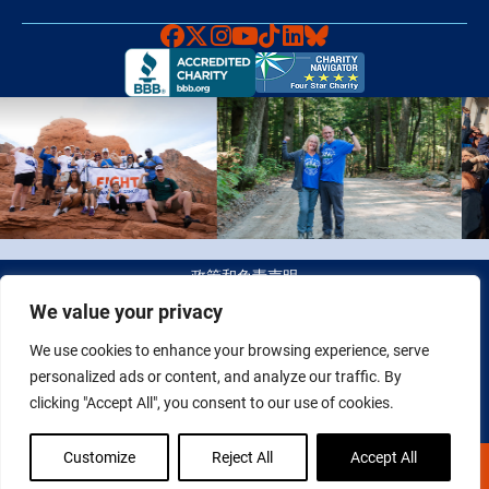
Faceboook
X
Instagram
YouTube
TikTok
LinkedIn
Bluesky
政策和免责声明
We value your privacy
© 2026 Fight Colorectal Cancer 版权所有。 税务识别号（Tax
We use cookies to enhance your browsing experience, serve
ID）：20-2622550
personalized ads or content, and analyze our traffic. By
clicking "Accept All", you consent to our use of cookies.
Customize
Reject All
Accept All
现在捐赠