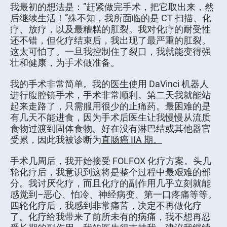
我最初的想法是：”赶紧做完手术，把它取出来，然
后继续生活！”殊不知，我所面临的是 CT 扫描、化
疗、放疗，以及最糟糕的肛裂。我对化疗的耐受性
还不错，但化疗结束后，我出现了最严重的肛裂。
这太可怕了。一旦我控制住了裂口，我就能变得强
壮和健康，为手术做准备。
我的手术非常简单。我的医生使用 DaVinci 机器人
进行腹腔镜手术，手术非常顺利。第二天我就能站
起来走路了，只需服用很少的止痛药。最困难的是
有几天不能进食，因为手术后医生让我慢慢从流质
食物过渡到固体食物。好在没有淋巴结或其他器官
受累，因此我被诊断为
直肠癌 IIA 期。
手术几周后，我开始接受 FOLFOX 化疗方案。头几
轮化疗后，我意识到这将是整个过程中最艰难的部
分。我讨厌化疗，而且化疗的副作用几乎立刻就能
感觉到–恶心、怕冷、神经病变、第一口疼痛等等。
四轮化疗后，我感到非常痛苦，决定不再做化疗
了。化疗给我带来了前所未有的病痛，我不想再忍