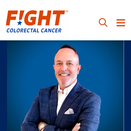
跳
至
内
容