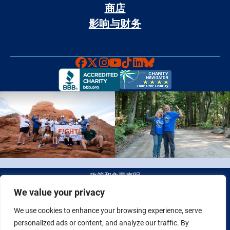
商店
影响与财务
Faceboook
X
Instagram
YouTube
TikTok
LinkedIn
Bluesky
政策和免责声明
We value your privacy
© 2026 Fight Colorectal Cancer 版权所有。 税务识别号（Tax
We use cookies to enhance your browsing experience, serve
ID）：20-2622550
personalized ads or content, and analyze our traffic. By