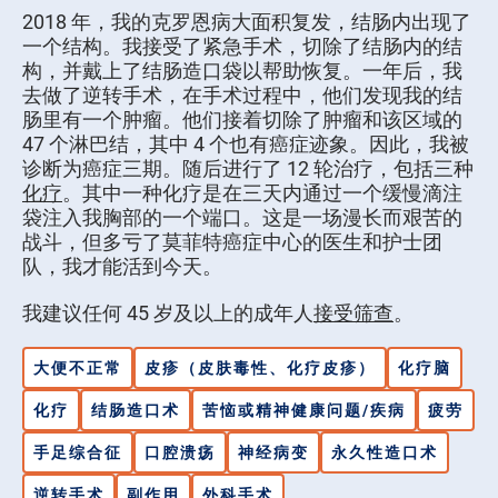
2018 年，我的克罗恩病大面积复发，结肠内出现了
一个结构。我接受了紧急手术，切除了结肠内的结
构，并戴上了结肠造口袋以帮助恢复。一年后，我
去做了逆转手术，在手术过程中，他们发现我的结
肠里有一个肿瘤。他们接着切除了肿瘤和该区域的
47 个淋巴结，其中 4 个也有癌症迹象。因此，我被
诊断为癌症三期。随后进行了 12 轮治疗，包括三种
化疗
。其中一种化疗是在三天内通过一个缓慢滴注
袋注入我胸部的一个端口。这是一场漫长而艰苦的
战斗，但多亏了莫菲特癌症中心的医生和护士团
队，我才能活到今天。
我建议任何 45 岁及以上的成年人
接受筛查
。
大便不正常
皮疹（皮肤毒性、化疗皮疹）
化疗脑
化疗
结肠造口术
苦恼或精神健康问题/疾病
疲劳
手足综合征
口腔溃疡
神经病变
永久性造口术
逆转手术
副作用
外科手术