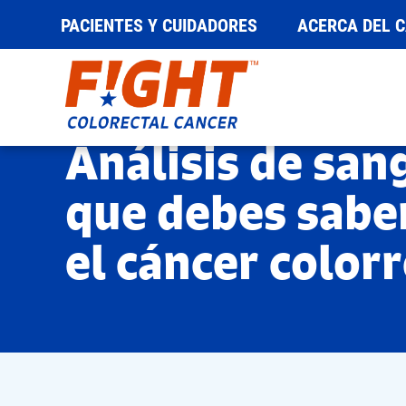
PACIENTES Y CUIDADORES
ACERCA DEL 
Saltar
al
contenido
Análisis de sang
que debes saber
el cáncer color