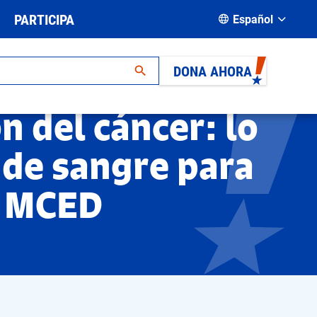
PARTICIPA
Español
DONA AHORA
n del cáncer: lo
 de sangre para
s MCED