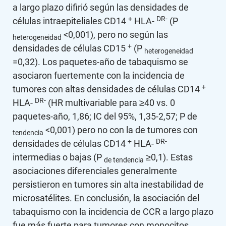
a largo plazo difirió según las densidades de
+
DR-
células intraepiteliales CD14
HLA-
(P
<0,001), pero no según las
heterogeneidad
+
densidades de células CD15
(P
heterogeneidad
=0,32). Los paquetes-año de tabaquismo se
asociaron fuertemente con la incidencia de
+
tumores con altas densidades de células CD14
DR-
HLA-
(HR multivariable para ≥40 vs. 0
paquetes-año, 1,86; IC del 95%, 1,35-2,57; P de
<0,001) pero no con la de tumores con
tendencia
+
DR-
densidades de células CD14
HLA-
intermedias o bajas (P
≥0,1). Estas
de tendencia
asociaciones diferenciales generalmente
persistieron en tumores sin alta inestabilidad de
microsatélites. En conclusión, la asociación del
tabaquismo con la incidencia de CCR a largo plazo
fue más fuerte para tumores con monocitos