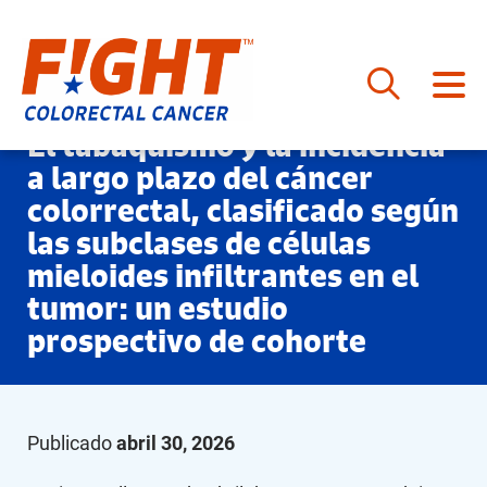
Saltar
El tabaquismo y la incidencia
al
a largo plazo del cáncer
contenido
colorrectal, clasificado según
las subclases de células
mieloides infiltrantes en el
tumor: un estudio
prospectivo de cohorte
Publicado
abril 30, 2026