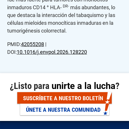
+
DR-
inmaduros CD14
HLA-
más abundantes, lo
que destaca la interacción del tabaquismo y las
células mieloides monocíticas inmaduras en la
tumorigénesis colorrectal.
PMID:
42055208
|
DOI:
10.1016/j.envpol.2026.128220
¿Listo para
unirte a la lucha
?
SUSCRÍBETE A NUESTRO BOLETÍN
ÚNETE A NUESTRA COMUNIDAD