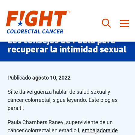
Saltar
Los consejos de Paula para
al
recuperar la intimidad sexual
contenido
Publicado
agosto 10, 2022
Si te da vergüenza hablar de salud sexual y
cáncer colorrectal, sigue leyendo. Este blog es
para ti.
Paula Chambers Raney, superviviente de un
cáncer colorrectal en estadio I,
embajadora de