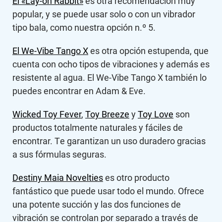
El «Lay-on Rabbit»
es otra recomendación muy
popular, y se puede usar solo o con un vibrador
tipo bala, como nuestra opción n.º 5.
El We-Vibe Tango X
es otra opción estupenda, que
cuenta con ocho tipos de vibraciones y además es
resistente al agua. El We-Vibe Tango X también lo
puedes encontrar en Adam & Eve.
Wicked Toy Fever
,
Toy Breeze
y
Toy Love
son
productos totalmente naturales y fáciles de
encontrar. Te garantizan un uso duradero gracias
a sus fórmulas seguras.
Destiny Maia Novelties
es otro producto
fantástico que puede usar todo el mundo. Ofrece
una potente succión y las dos funciones de
vibración se controlan por separado a través de