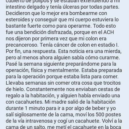
cubierto de pólipos y se estaban extendiendo a mi
intestino delgado y tenía úlceras por todas partes.
Decidieron que lo mejor era bombearme con
esteroides y conseguir que mi cuerpo estuviera lo
bastante fuerte como para operarme. Todo esto
fue una bendición disfrazada, porque en el ACH
nos dijeron por primera vez que mi colon era
precanceroso. Tenía cáncer de colon en estadio I.
Por fin, una respuesta. Esta noticia era una mierda,
pero al menos ahora alguien sabía cómo curarme.
Pasé la semana siguiente preparándome para la
operación, física y mentalmente. Estaba preparada
para la operación porque estaba lista para comer.
Llevaba semanas sin comer otra cosa que trocitos
de hielo. Constantemente nos enviaban cestas de
regalo a la habitación, y alguien había enviado una
con cacahuetes. Mi madre salió de la habitación
durante 1 minuto para ir a por algo de beber y yo
salí sigilosamente de la cama, moví los 500 postes
de la vía intravenosa y cogí un cacahuete. Volví a la
cama de un salto, me metí el cacahuete en la boca