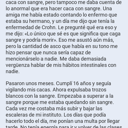
caca con sangre, pero tampoco me daba cuenta de
lo anormal que era hacer caca con sangre. Una
amiga me había estado contando lo enfermo que
estaba su hermano, y un día me dijo que tenía la
enfermedad de Crohn. Le pregunté qué era eso y
me dijo: «Lo único que sé es que significa que caga
sangre y podría morir». Eso me asustó aún más,
pero la cantidad de asco que había en su tono me
hizo pensar que nunca sería capaz de
mencionárselo a nadie. Me daba demasiada
vergüenza hablar de mis hábitos intestinales con
nadie.
Pasaron unos meses. Cumplí 16 años y seguía
vigilando mis cacas. Ahora expulsaba trozos
blancos con la sangre. Empezaba a superar a la
sangre porque me estaba quedando sin sangre.
Cada vez me costaba más subir y bajar las
escaleras de mi instituto. Los días que podía
hacerlo todo el día, me ponían una multa por llegar
tarde. No tenía energía para ir y volver de las clases