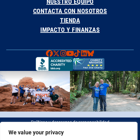
NUESTRO EQUIPO
CONTACTA CON NOSOTROS
TIENDA
IMPACTO Y FINANZAS
Faceboook
X
Instagram
YouTube
TikTok
LinkedIn
Bluesky
Políticas y descargos de responsabilidad
We value your privacy
© 2026 Fight Colorectal Cancer. Todos los derechos reservados.