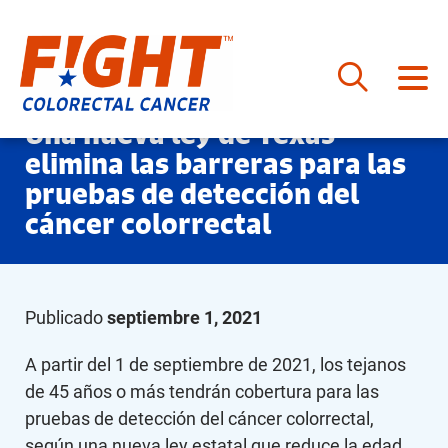
Saltar
Una nueva ley de Texas
al
elimina las barreras para las
contenido
pruebas de detección del
cáncer colorrectal
Publicado
septiembre 1, 2021
A partir del 1 de septiembre de 2021, los tejanos
de 45 años o más tendrán cobertura para las
pruebas de detección del cáncer colorrectal,
según una nueva ley estatal que reduce la edad