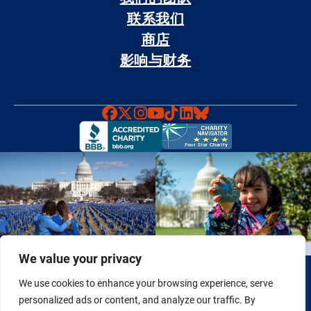
联系我们
商店
影响与财务
Faceboook
X
Instagram
YouTube
TikTok
LinkedIn
Bluesky
We value your privacy
政策和免责声明
We use cookies to enhance your browsing experience, serve
© 2026 Fight Colorectal Cancer 版权所有。 税务识别号（Tax
personalized ads or content, and analyze our traffic. By