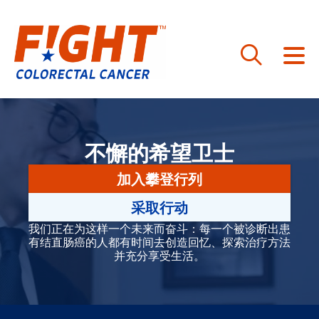
跳
至
内
不懈的希望卫士
容
加入攀登行列
采取行动
我们正在为这样一个未来而奋斗：每一个被诊断出患
有结直肠癌的人都有时间去创造回忆、探索治疗方法
并充分享受生活。