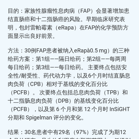
目的：家族性腺瘤性息肉病（FAP）会显著增加患
结直肠癌和十二指肠癌的风险。早期临床研究表
明，包封雷帕霉素（eRapa）在FAP的化学预防方
面显示出良好前景。
方法：30例FAP患者被纳入eRapa（0.5 mg）的三种
给药方案：第1组——隔日给药；第2组——每两周
每日给药；第3组——每日给药。 主要终点包括安
全性/耐受性、药代动力学，以及6个月时结直肠息
肉负荷（CPB）相对于基线的变化百分比
（PCFB）。 次要终点包括总息肉负荷（TPB）和
十二指肠息肉负荷（DPB）的基线变化百分比
（PCFB），以及第 6 个月和第 12 个月时 InSiGHT
分期和 Spigelman 评分的变化。
结果：30名患者中有29名（97%）完成了为期12