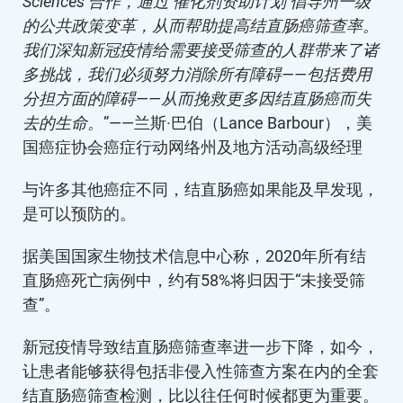
Sciences 合作，通过‘催化剂资助计划’倡导州一级
的公共政策变革，从而帮助提高结直肠癌筛查率。
我们深知新冠疫情给需要接受筛查的人群带来了诸
多挑战，我们必须努力消除所有障碍——包括费用
分担方面的障碍——从而挽救更多因结直肠癌而失
去的生命。
”——兰斯·巴伯（Lance Barbour），美
国癌症协会癌症行动网络州及地方活动高级经理
与许多其他癌症不同，结直肠癌如果能及早发现，
是可以预防的。
据美国国家生物技术信息中心称，2020年所有结
直肠癌死亡病例中，约有58%将归因于“未接受筛
查”。
新冠疫情导致结直肠癌筛查率进一步下降，如今，
让患者能够获得包括非侵入性筛查方案在内的全套
结直肠癌筛查检测，比以往任何时候都更为重要。