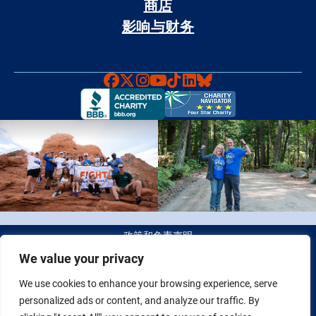
商店
影响与财务
Faceboook
X
Instagram
YouTube
TikTok
LinkedIn
Bluesky
政策和免责声明
We value your privacy
© 2026 Fight Colorectal Cancer 版权所有。 税务识别号（Tax
We use cookies to enhance your browsing experience, serve
ID）：20-2622550
personalized ads or content, and analyze our traffic. By