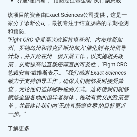
乔迪·霍约斯，“预防癌症基金会”执行副总裁
该项目的资金由Exact Sciences公司提供，这是一
家分子诊断公司，最初专注于结直肠癌的早期检测
和预防。
“Fight CRC 非常高兴欢迎肯塔基州、内布拉斯加
州、罗德岛州和得克萨斯州加入‘催化剂’各州倡导
计划，并开始在州一级开展工作，以实施相关政
策，从而提高结直肠癌筛查的可及性，”
Fight CRC
总裁安吉·戴维斯表示
。
“我们感谢 Exact Sciences
致力于支持倡导工作，确保人们能够及时接受筛
查，无论他们选择哪种检测方式。这将使我们能够
赋能全国各地的倡导者群体，推动有意义的政策变
革，并最终让我们向‘无结直肠癌世界’的目标更近
一步。”
了解更多