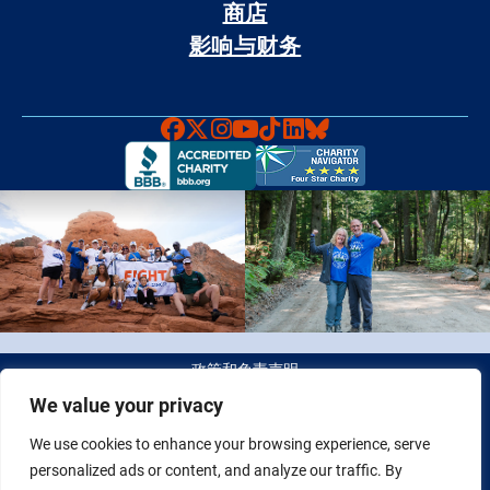
商店
影响与财务
Faceboook
X
Instagram
YouTube
TikTok
LinkedIn
Bluesky
政策和免责声明
We value your privacy
© 2026 Fight Colorectal Cancer 版权所有。 税务识别号（Tax
We use cookies to enhance your browsing experience, serve
ID）：20-2622550
personalized ads or content, and analyze our traffic. By