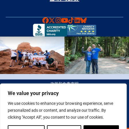
Faceboook
X
Instagram
YouTube
TikTok
LinkedIn
Bluesky
政策和免责声明
We value your privacy
© 2026 Fight Colorectal Cancer 版权所有。 税务识别号（Tax
We use cookies to enhance your browsing experience, serve
ID）：20-2622550
personalized ads or content, and analyze our traffic. By
clicking "Accept All", you consent to our use of cookies.