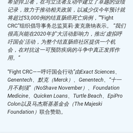
希望捍卫者，在与立法者互动中建立了卓越的业绩
记录，致力于推动相关政策，以减少仅今年预计就
将超过53,000例的结直肠癌死亡病例，”“
Fight
CRC”组织倡导事务总监莫莉·麦克唐纳表示
。
“我们
很高兴能在2020年扩大活动影响力，推出‘虚拟呼
吁国会’活动，为整个结直肠癌社区提供一个机
会，在对抗这一可预防疾病的斗争中真正发挥作
用。”
“Fight CRC——呼吁国会行动
”由Exact Sciences、
Genentech、默克（Merck）、Genentech、“十一
月不剃须”（NoShave November）、Foundation
Medicine、Quicken Loans、Turtle Beach、EpiPro
Colon以及马杰斯基基金会（The Majeski
Foundation）
联合赞助
。