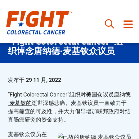
跳
“Fight Colorectal Cancer”组
至
织悼念唐纳德·麦基钦众议员
内
容
发布于
29 11 月, 2022
“Fight Colorectal Cancer”组织对
美国众议员唐纳德
·麦基钦的
逝世深感悲痛。麦基钦议员一直致力于
提高筛查的可及性，并大力倡导增加联邦政府对结
直肠癌研究的资金支持。
麦基钦众议员在