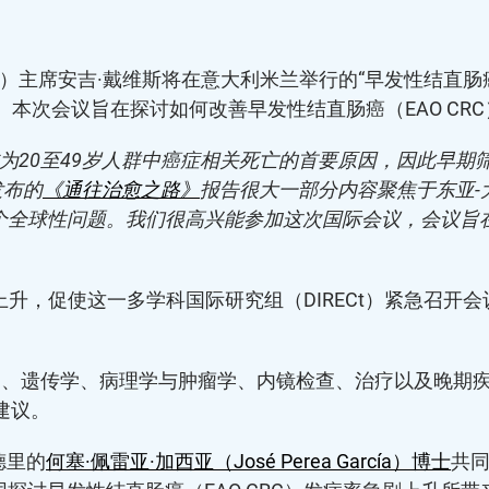
r”（Fight CRC）主席安吉·戴维斯将在意大利米兰举行的“早发
。本次会议旨在探讨如何改善早发性结直肠癌（EAO CR
将成为20至49岁人群中癌症相关死亡的首要原因，因此早
发布的
《通往治愈之路》
报告很大一部分内容聚焦于东亚-大
个全球性问题。我们很高兴能参加这次国际会议，会议旨在
升，促使这一多学科国际研究组（DIRECt）紧急召开会
筛查、遗传学、病理学与肿瘤学、内镜检查、治疗以及晚期疾
建议。
马德里的
何塞·佩雷亚·加西亚（José Perea García）博士
共同