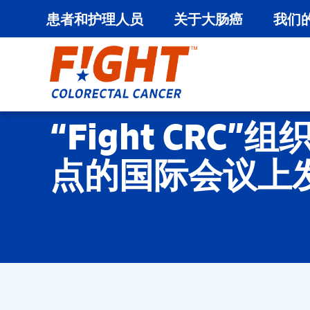
患者和护理人员
关于大肠癌
我们
跳
至
内
容
“Fight CR
点的国际会议上