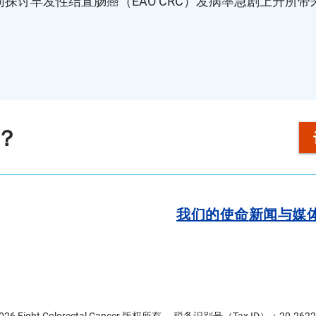
讨早发性结直肠癌（EAO CRC）发病率急剧上升所带来
？
我们的使命
新闻与媒
2026 Fight Colorectal Cancer 版权所有。 税务识别号（Tax ID）：20-2622