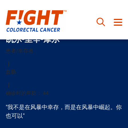
跳
凯尔-里辛-摩尔
至
内
患者/幸存者
容
直肠
确诊时的年龄： 44
"我不是在风暴中幸存，而是在风暴中崛起。你
也可以"