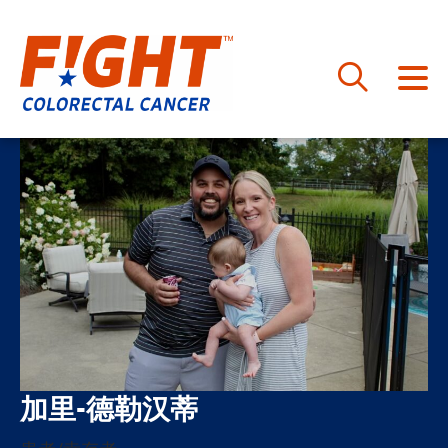
跳
至
内
容
加里-德勒汉蒂