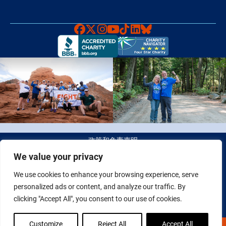
Faceboook
X
Instagram
YouTube
TikTok
LinkedIn
Bluesky
政策和免责声明
We value your privacy
© 2026 Fight Colorectal Cancer 版权所有。 税务识别号（Tax
We use cookies to enhance your browsing experience, serve
ID）：20-2622550
personalized ads or content, and analyze our traffic. By
clicking "Accept All", you consent to our use of cookies.
Customize
Reject All
Accept All