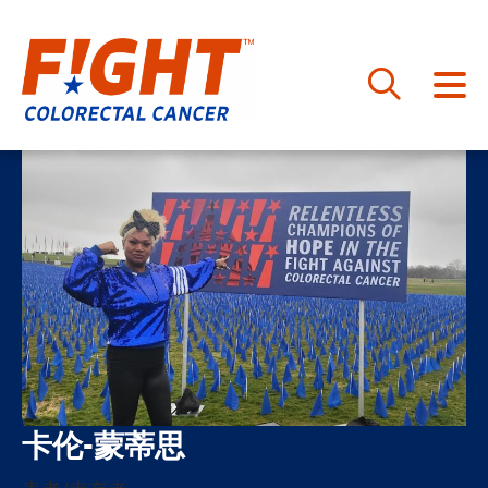
跳
至
内
容
卡伦-蒙蒂思