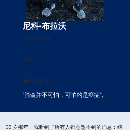
尼科-布拉沃
患者/幸存者
结肠
确诊时的年龄： 33
"筛查并不可怕，可怕的是癌症"。
33 岁那年，我听到了所有人都意想不到的消息：结