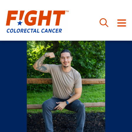
跳
至
内
容