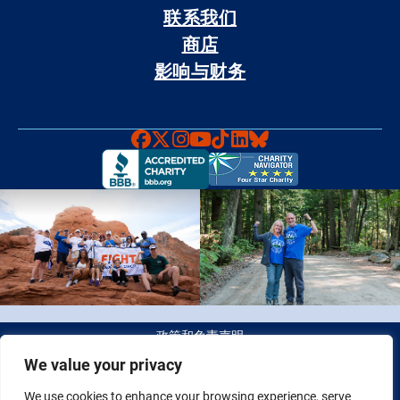
联系我们
商店
影响与财务
Faceboook
X
Instagram
YouTube
TikTok
LinkedIn
Bluesky
政策和免责声明
We value your privacy
© 2026 Fight Colorectal Cancer 版权所有。 税务识别号（Tax
We use cookies to enhance your browsing experience, serve
ID）：20-2622550